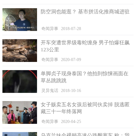
防空洞也能逛？ 基市拼活化推商城进驻
奇闻异事
2018-07-28
开车突遭世界级毒蛇缠身 男子怕爆狂飙
123公里
奇闻异事
2020-07-09
单脚贞子现身泰国？他拍到惊悚画面在
草丛跳跳跳
灵异鬼话
2018-10-16
女子贩卖五名女孩后被同伙卖掉 脱逃匿
藏三十一年终落网
奇闻异事
2020-04-25
乌克兰妹全裸躺高速公路酿塞车 称：我