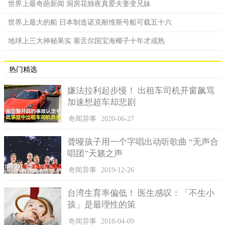
世界上最奇葩新闻 洞房花烛夜真爱夫妻变兄妹
世界上最大的船 日本制造诺克耐维斯号船可载五十六
地球上三大神秘果实 塞舌尔国宝海椰子十年才成熟
热门精选
嫌法拉利起步慢！ 出租车司机开窗飙骂
加速想超车却悲剧
奇闻异事
2020-06-27
聋哑孩子用一个字唱出动听歌曲 “无声合
唱团”天籁之声
奇闻异事
2019-12-26
台湾生育率偏低！ 医生感叹：「不生小
孩」是最理性的策
奇闻异事
2018-04-09