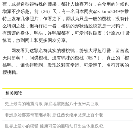
蕉，或是造型很特殊的蔬果，都让人惊喜万分，在食用的时候也
增添不少乐趣。前（26）天，有一名日本网友@zakuro5049在推
特上发布几张照片，乍看之下，原以为只是一般的樱桃，没有什
么特别之处，但再仔细一看，樱桃的形状活脱脱就是一只鸭子，
有滚滚的身体、鸭头，连鸭嘴都有，可爱指数破表！让原PO非常
惊喜，放到网上和更多网友分享。
网友看到这颗名符其实的樱桃鸭，纷纷大呼超可爱，留言说
天阿超萌！、间谍樱桃、没有鸭味的樱桃（咦？）、真正的『樱
桃鸭』、谁舍得吃啊、发现这颗真幸运、可爱翻了、名符其实的
樱桃鸭。
相关阅读
史上最高的地震海浪 海底地震掀起八十五米高巨浪
非洲原始部落奇葩继承制 新任酋长继承父亲上百个老
世界上最小的熊猫 健康可爱的熊猫幼仔出生体重仅42.