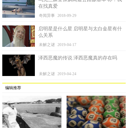
在找真爱
奇闻异事
2018-09-29
启明星是什么星 启明星与太白金星有什
么关系
未解之谜
2019-04-17
泽西恶魔的传说 泽西恶魔真的存在吗
未解之谜
2019-04-24
编辑推荐