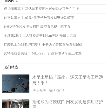
相关阅读
仅10厘米高！ 马达加斯家挖出迷你恐龙可放在手上
他不是渣男！ 却靠4任妻子升官发财安详活97岁
他0防护坐沙发飞天翱翔 高空看电视、吃零食
全球第2长！巨人辣模爱秀134cm美腿 曝最大麻烦
红缨枪上为何要绑红缨？ 不是为了装饰背后真相超残
比特斯拉更疯狂！ Nikola车厂计画将电动车装上水龙
热门精选
木星土星搞「霸凌」 逼天王星海王星远
离太阳！
天文航天
2018-09-15
拒绝成为防疫破口 网友发明超实用防护
罩