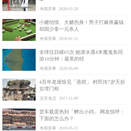
奇闻异事
2020-03-28
小赌怡情、大赌伤身！男子打麻将赢钱
却因少拿一元杀人
奇闻异事
2018-01-31
全球仅目睹65次 她潜水遇4米魔鬼鱼同
游10分钟：最美的经
奇闻异事
2020-05-09
4百年老屋惊见「悬棺」 村民传7岁夭折
女埋门框
灵异鬼话
2017-11-09
货车载蛋热到「孵出小鸡」 网友惊呼：
下面的怎么办？
奇闻异事
2018-05-21