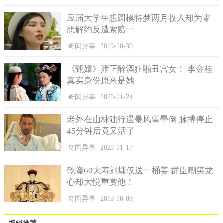
应届大学生想圆模特梦两月收入却为零
想解约反遭索赔一
奇闻异事
2019-10-30
《甄嬛》雍正醉酒狂啪丑宫女！ 李金桂
真实身份原来是她
奇闻异事
2020-11-24
老外在山林独行遇暴风雪晕倒 脉搏停止
45分钟后竟又活了
奇闻异事
2020-11-17
乾隆60大寿刘墉仅送一桶姜 群臣嘲笑龙
心却大悦重赏他！
奇闻异事
2019-10-09
编辑推荐