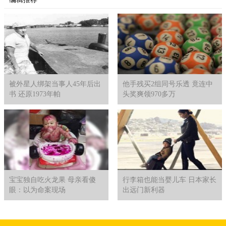
被外星人绑架当事人45年后出
他手残买2组同号乐透 竟连中
书 还原1973年帕
头奖爽领970多万
宝宝独自吃火龙果 母亲看傻
行李箱也能当婴儿车 日本家长
眼：以为命案现场
出远门新利器