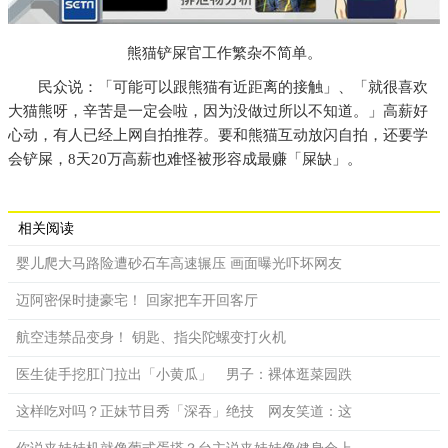
熊猫铲屎官工作繁杂不简单。
民众说：「可能可以跟熊猫有近距离的接触」、「就很喜欢
大猫熊呀，辛苦是一定会啦，因为没做过所以不知道。」高薪好
心动，有人已经上网自拍推荐。要和熊猫互动放闪自拍，还要学
会铲屎，8天20万高薪也难怪被形容成最赚「屎缺」。
相关阅读
婴儿爬大马路险遭砂石车高速辗压 画面曝光吓坏网友
迈阿密保时捷豪宅！ 回家把车开回客厅
航空违禁品变身！ 钥匙、指尖陀螺变打火机
医生徒手挖肛门拉出「小黄瓜」 男子：裸体逛菜园跌
这样吃对吗？正妹节目秀「深吞」绝技 网友笑道：这