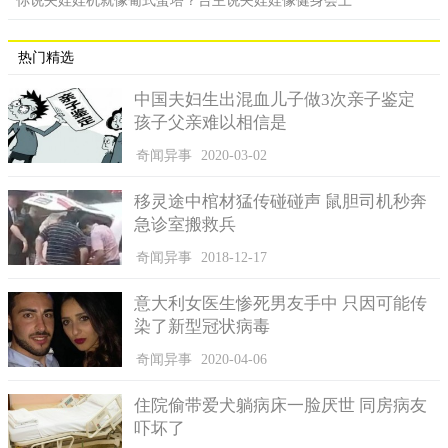
你说夹娃娃机就像葡式蛋塔？台主说夹娃娃像健身会上
热门精选
中国夫妇生出混血儿子做3次亲子鉴定
孩子父亲难以相信是
奇闻异事
2020-03-02
移灵途中棺材猛传碰碰声 鼠胆司机秒奔
急诊室搬救兵
奇闻异事
2018-12-17
意大利女医生惨死男友手中 只因可能传
染了新型冠状病毒
奇闻异事
2020-04-06
住院偷带爱犬躺病床一脸厌世 同房病友
吓坏了