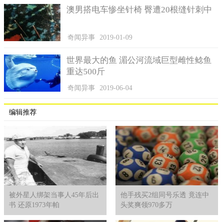
澳男搭电车惨坐针椅 臀遭20根缝针刺中
奇闻异事
2019-01-09
世界最大的鱼 湄公河流域巨型雌性鲶鱼
重达500斤
奇闻异事
2019-06-04
编辑推荐
被外星人绑架当事人45年后出
他手残买2组同号乐透 竟连中
书 还原1973年帕
头奖爽领970多万