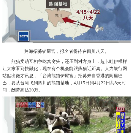
跨海招募铲屎官，报名者得待在四川八天。
熊猫卖萌互相争吃窝窝头，还压到对方身上，超卡哇伊模样
让大家看到快融化，现在有个机会能跟熊猫近距离。人力银行网
站贴出徵才讯息，「台湾熊猫铲屎官」招募来自香港的阿里巴
巴，要从台湾飞到四川的熊猫基地，4月15日到4月22日共8天时
间，酬劳高达20万。