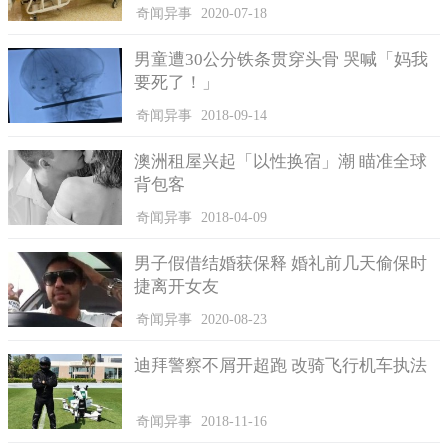
奇闻异事
2020-07-18
男童遭30公分铁条贯穿头骨 哭喊「妈我
要死了！」
奇闻异事
2018-09-14
澳洲租屋兴起「以性换宿」潮 瞄准全球
背包客
奇闻异事
2018-04-09
男子假借结婚获保释 婚礼前几天偷保时
捷离开女友
奇闻异事
2020-08-23
迪拜警察不屑开超跑 改骑飞行机车执法
奇闻异事
2018-11-16