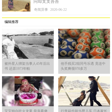
问却支支吾吾
奇闻异事
2020-06-22
编辑推荐
被外星人绑架当事人45年后出
他手残买2组同号乐透 竟连中
书 还原1973年帕
头奖爽领970多万
宝宝独自吃火龙果 母亲看傻
行李箱也能当婴儿车 日本家长