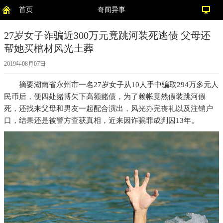
首页
奇闻异事
27岁女子诈骗近300万元竟跳河装死逃债 父母还
帮她买棺材风光土葬
2019年08月07日
摘要
湖南省永州市一名27岁女子从10人手中骗取294万多元人
民币后，便四处赌博欠下高额赌债，为了赖帐竟然假装跳河假
死，还找来父母和男友一起配合演出，风光办完丧礼以及注销户
口，结果还是被警方查获真相，近来因诈骗罪成判囚13年。