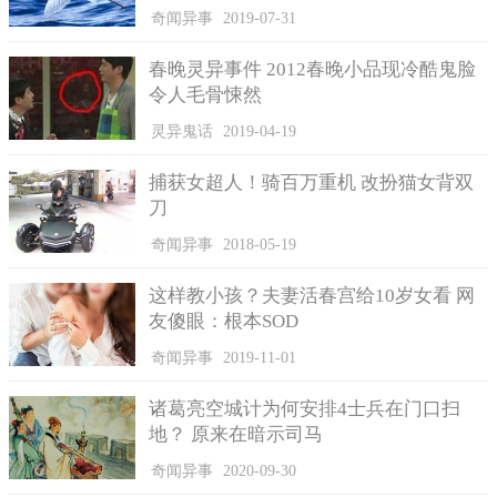
奇闻异事
2019-07-31
春晚灵异事件 2012春晚小品现冷酷鬼脸
令人毛骨悚然
灵异鬼话
2019-04-19
捕获女超人！骑百万重机 改扮猫女背双
刀
奇闻异事
2018-05-19
这样教小孩？夫妻活春宫给10岁女看 网
友傻眼：根本SOD
奇闻异事
2019-11-01
诸葛亮空城计为何安排4士兵在门口扫
地？ 原来在暗示司马
奇闻异事
2020-09-30