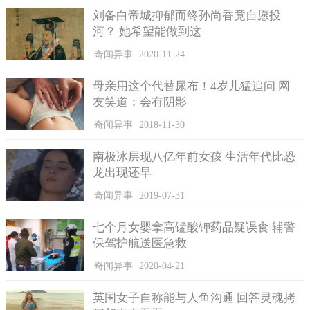
刘备白帝城抑郁而终孙尚香竟自愿投
河？ 她希望能做到这
奇闻异事
2020-11-24
母亲用这个代替尿布！4岁儿猛追问 网
友笑道：会有阴影
奇闻异事
2018-11-30
南极冰层现八亿年前女孩 生活年代比恐
龙出现还早
奇闻异事
2019-07-31
七个月女婴拿高锰酸钾药品疑误食 辅警
保驾护航送医急救
奇闻异事
2020-04-21
英国女子自称能与人鱼沟通 回答灵魂拷