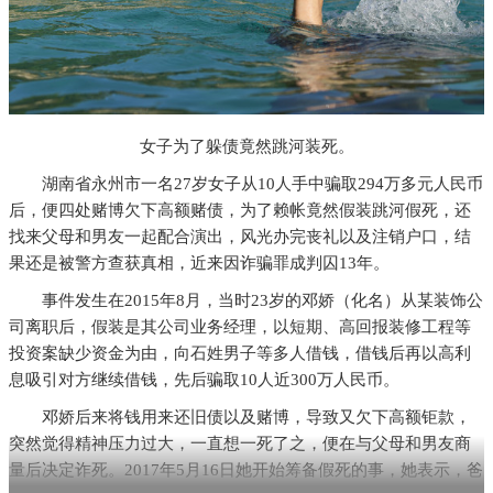
女子为了躲债竟然跳河装死。
湖南省永州市一名27岁女子从10人手中骗取294万多元人民币
后，便四处赌博欠下高额赌债，为了赖帐竟然假装跳河假死，还
找来父母和男友一起配合演出，风光办完丧礼以及注销户口，结
果还是被警方查获真相，近来因诈骗罪成判囚13年。
事件发生在2015年8月，当时23岁的邓娇（化名）从某装饰公
司离职后，假装是其公司业务经理，以短期、高回报装修工程等
投资案缺少资金为由，向石姓男子等多人借钱，借钱后再以高利
息吸引对方继续借钱，先后骗取10人近300万人民币。
邓娇后来将钱用来还旧债以及赌博，导致又欠下高额钜款，
突然觉得精神压力过大，一直想一死了之，便在与父母和男友商
量后决定诈死。2017年5月16日她开始筹备假死的事，她表示，爸