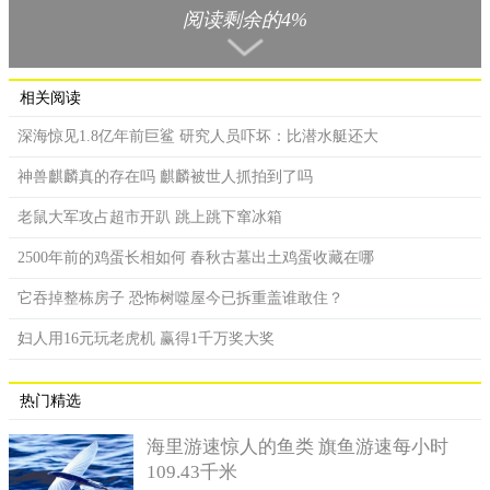
妈一开始不同意，但又舍不得我真的死掉，就同意我假死，讨论
阅读剩余的4%
后决定跳河，找不到尸体就用土葬的方式来假死。
2017年5月18日，邓女的父母先跑去河边假装寻找尸体，后来
又买了一副棺材，里面装了石头和衣服，并在老家宴请亲友举行
相关阅读
了土葬礼，注销户口后要那些讨债人别再找她。而已经死亡的邓
深海惊见1.8亿年前巨鲨 研究人员吓坏：比潜水艇还大
女，则于隔日请程姓男友人帮忙在酒店开房，后来便一直躲藏在
其中，还利用对方对她所怀抱的情意，拿取人民币6000多元作为
神兽麒麟真的存在吗 麒麟被世人抓拍到了吗
生活费。
老鼠大军攻占超市开趴 跳上跳下窜冰箱
投资人得知邓女死亡消息后，请警方进行调查，邓女的父母
2500年前的鸡蛋长相如何 春秋古墓出土鸡蛋收藏在哪
在接受质询时，因为承受不住压力最后将真相全盘托出。永州市
冷水滩区人民法院一审判决，邓女行为已构成诈骗罪，判处有期
它吞掉整栋房子 恐怖树噬屋今已拆重盖谁敢住？
徒刑13年、剥夺政治权利2年、并罚款人民币8万元。其男友与父
妇人用16元玩老虎机 赢得1千万奖大奖
母也因为包庇罪也都各自被判入狱，被告提出上诉后，湖南省永
州市中级人民法院近日二审维持原判。
热门精选
海里游速惊人的鱼类 旗鱼游速每小时
109.43千米